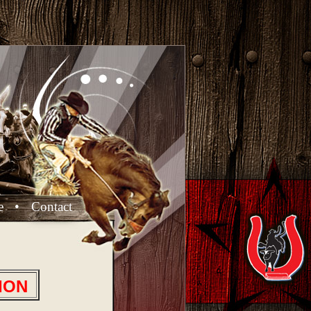
e
•
Contact
ION