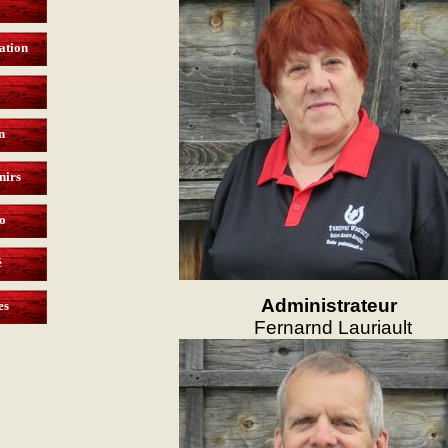
ation
n
nirs
o
é
Administrateur
es
Fernarnd Lauriault