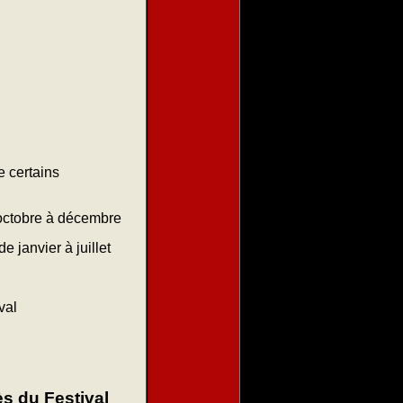
e certains
'octobre à décembre
 janvier à juillet
ival
ès du Festival