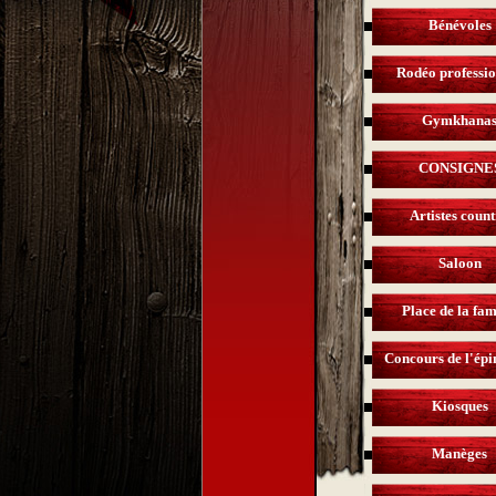
Bénévoles
Rodéo professio
Gymkhana
CONSIGNE
Artistes coun
Saloon
Place de la fam
Concours de l'épi
Kiosques
Manèges