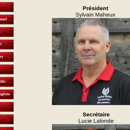
Président
Sylvain Maheux
nnel
s
S
try
ille
nglette
Secrétaire
Lucie Lalonde