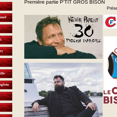
Première partie P'TIT GROS BISON
Prése
nnel
s
S
try
ille
nglette