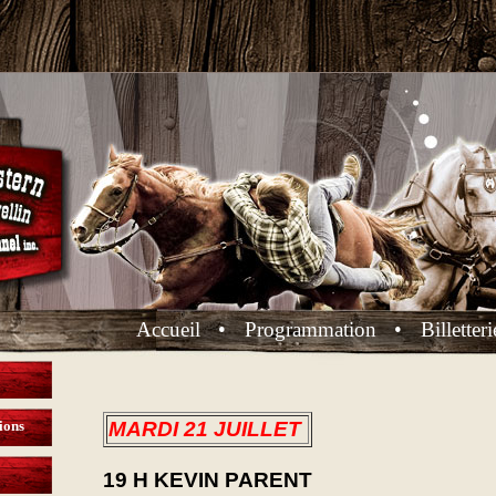
Accueil
•
Programmation
•
Billetteri
ions
MARDI 21 JUILLET
19 H KEVIN PARENT