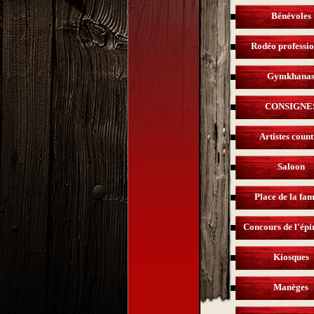
Bénévoles
Rodéo professio
Gymkhana
CONSIGNE
Artistes coun
Saloon
Place de la fam
Concours de l'épi
Kiosques
Manèges